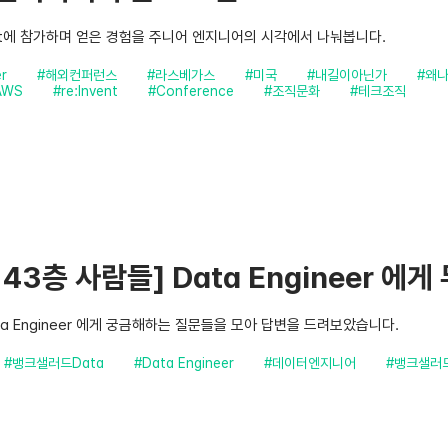
vent에 참가하며 얻은 경험을 주니어 엔지니어의 시각에서 나눠봅니다.
r
#해외컨퍼런스
#라스베가스
#미국
#내길이아닌가
#왜
AWS
#re:Invent
#Conference
#조직문화
#테크조직
43층 사람들] Data Engineer 에
a Engineer 에게 궁금해하는 질문들을 모아 답변을 드려보았습니다.
#뱅크샐러드Data
#Data Engineer
#데이터엔지니어
#뱅크샐러