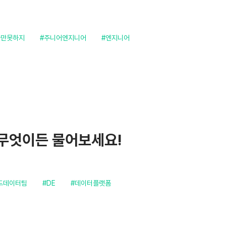
나만못하지
#주니어엔지니어
#엔지니어
게 무엇이든 물어보세요!
드데이터팀
#DE
#데이터플랫폼