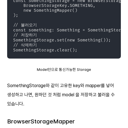
const SomethingStorage = new BrowserStorage(

    BrowserStorageKey.SOMETHING,

    new SomethingMapper()

);

// 불러오기

const something: Something = SomethingStorage
// 저장하기

SomethingStorage.set(new Something());

// 삭제하기

SomethingStorage.clear();
Model만으로 통신가능한 Storage
SomethingStorage와 같이 고유한 key와 mapper를 넣어
생성하고 나면, 원하던 것 처럼 model 을 저장하고 불러올 수
있습니다.
BrowserStorageMapper