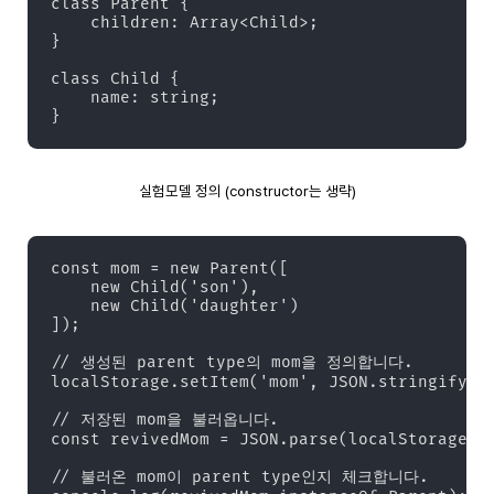
class Parent {

    children: Array<Child>;

}

class Child {

    name: string;

}
실험모델 정의 (constructor는 생략)
const mom = new Parent([

    new Child('son'),

    new Child('daughter')

]);

// 생성된 parent type의 mom을 정의합니다.

localStorage.setItem('mom', JSON.stringify(mo
// 저장된 mom을 불러옵니다.

const revivedMom = JSON.parse(localStorage.ge
// 불러온 mom이 parent type인지 체크합니다.
