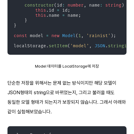
constructor
(
id
:
number
,
 name
:
string
)
{
this
.
id 
=
 id
;
this
.
name 
=
 name
;
}
}
const
 model 
=
new
Model
(
1
,
'rainist'
)
;
localStorage
.
setItem
(
'model'
,
JSON
.
stringify
Model 데이터를 LocalStorage에 저장
단순한 저장을 위해서는 문제 없는 방식이지만 해당 모델이
JSON형태의 string으로 바뀌었는지, 그리고 불러올 때도
동일한 모델 형태가 되는지가 보장되지 않습니다. 그래서 아래와
같이 실험해보았습니다.