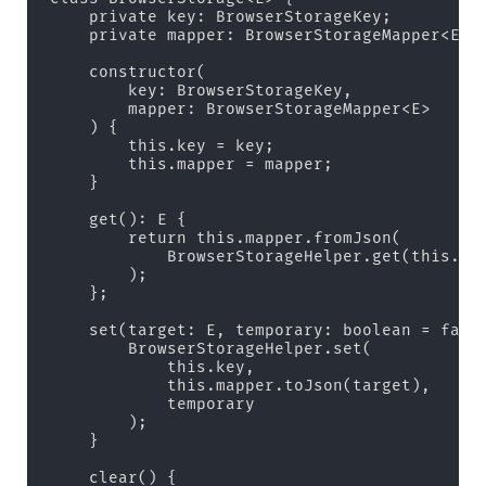
    private key: BrowserStorageKey;

    private mapper: BrowserStorageMapper<E>;

    constructor(

        key: BrowserStorageKey,

        mapper: BrowserStorageMapper<E>

    ) {

        this.key = key;

        this.mapper = mapper;

    }

    get(): E {

        return this.mapper.fromJson(

            BrowserStorageHelper.get(this.key
        );

    };

    set(target: E, temporary: boolean = false
        BrowserStorageHelper.set(

            this.key,

            this.mapper.toJson(target),

            temporary

        );

    }

    clear() {
