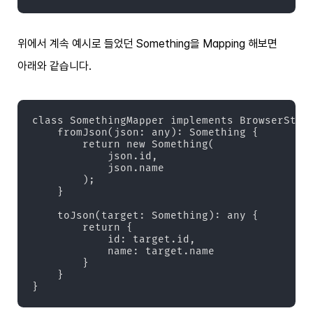
위에서 계속 예시로 들었던 Something을 Mapping 해보면
아래와 같습니다.
class SomethingMapper implements BrowserStora
    fromJson(json: any): Something {

        return new Something(

            json.id,

            json.name

        );

    }

    toJson(target: Something): any {

        return {

            id: target.id,

            name: target.name

        }

    }

}