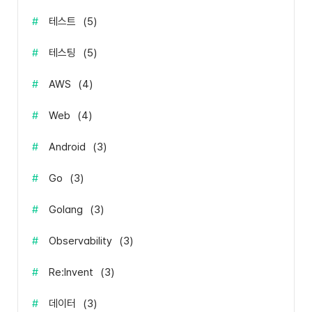
#
테스트
(
5
)
#
테스팅
(
5
)
#
AWS
(
4
)
#
Web
(
4
)
#
Android
(
3
)
#
Go
(
3
)
#
Golang
(
3
)
#
Observability
(
3
)
#
Re:Invent
(
3
)
#
데이터
(
3
)