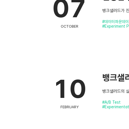
07
뱅크샐러드가 진
#데이터파운데이
#Experiment P
OCTOBER
뱅크샐러
10
뱅크샐러드의 실
#A/B Test
#Experimentat
FEBRUARY