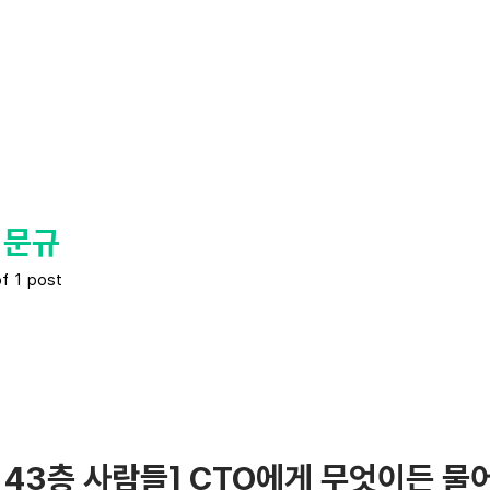
김문규
of 1 post
 43층 사람들] CTO에게 무엇이든 물