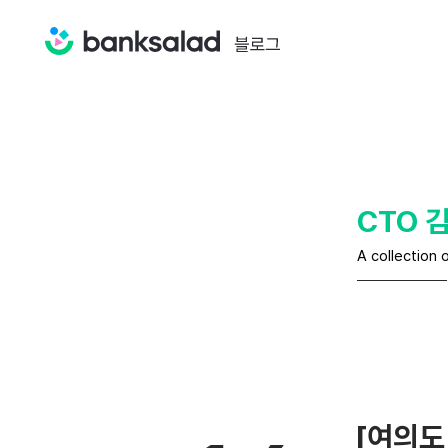
CTO 
A collection 
[여의도