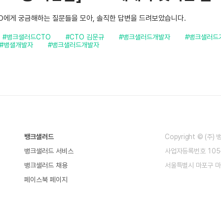
O에게 궁금해하는 질문들을 모아, 솔직한 답변을 드려보았습니다.
#뱅크샐러드CTO
#CTO 김문규
#뱅크샐러드개발자
#뱅크샐러드
#뱅샐개발자
#뱅크샐러드개발자
뱅크샐러드
Copyright © (주
뱅크샐러드 서비스
사업자등록번호 105-
뱅크샐러드 채용
서울특별시 마포구 마
페이스북 페이지