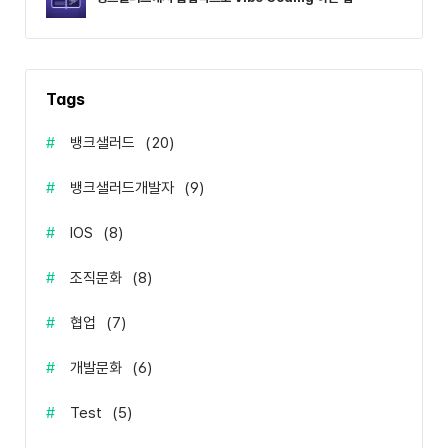
Tags
#
뱅크샐러드
(
20
)
#
뱅크샐러드개발자
(
9
)
#
IOS
(
8
)
#
조직문화
(
8
)
#
협업
(
7
)
#
개발문화
(
6
)
#
Test
(
5
)