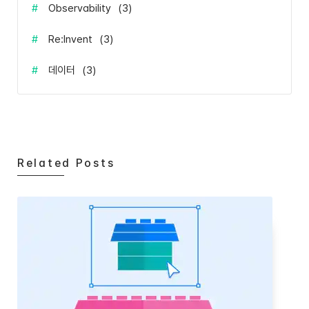
#
Observability
(
3
)
#
Re:Invent
(
3
)
#
데이터
(
3
)
Related Posts