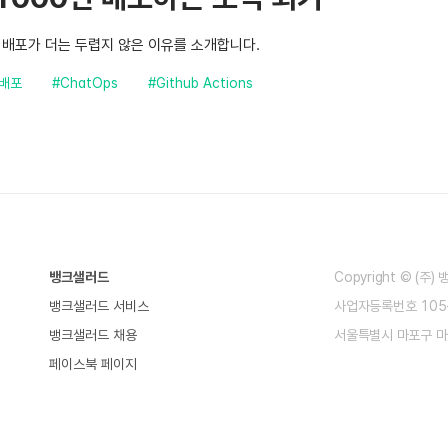
배포가 더는 두렵지 않은 이유를 소개합니다.
#배포
#ChatOps
#Github Actions
뱅크샐러드
Copyright © (주
뱅크샐러드 서비스
사업자등록번호 105-
뱅크샐러드 채용
서울특별시 마포구 마
페이스북 페이지