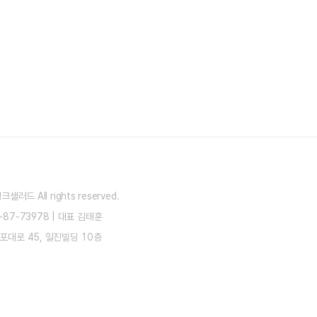
) 뱅크샐러드
All rights reserved.
87-73978
|
대표 김태훈
포대로 45, 일진빌딩 10층