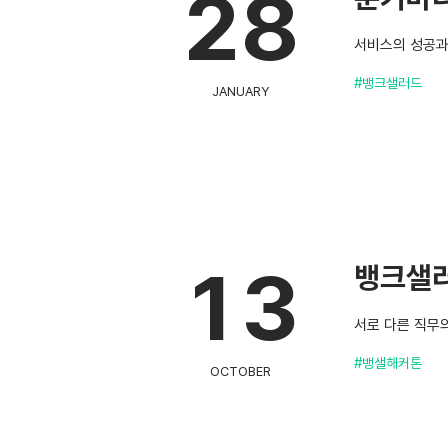
28
서비스의 성공과 
#뱅크샐러드
JANUARY
13
뱅크샐러
서로 다른 직무
#뱅샐해커톤
OCTOBER