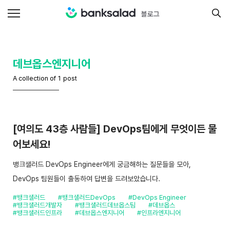
데브옵스엔지니어
A collection of 1 post
[여의도 43층 사람들] DevOps팀에게 무엇이든 물
어보세요!
뱅크샐러드 DevOps Engineer에게 궁금해하는 질문들을 모아,
DevOps 팀원들이 출동하여 답변을 드려보았습니다.
#뱅크샐러드
#뱅크샐러드DevOps
#DevOps Engineer
#뱅크샐러드개발자
#뱅크샐러드데브옵스팀
#데브옵스
#뱅크샐러드인프라
#데브옵스엔지니어
#인프라엔지니어